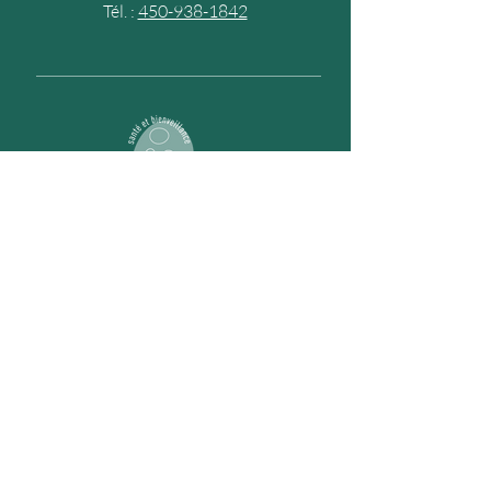
Tél. :
450-938-1842
Mes meilleurs conseils sur les
habitudes de vie, livrés directement
dans votre boite de réception (1 par
saison)!
M'inscrire